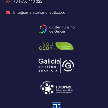
+34 650 410 322
info@amareturismonautico.com