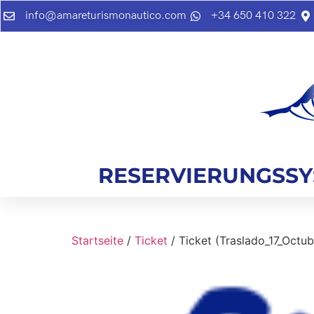
info@amareturismonautico.com
+34 650 410 322
RESERVIERUNGSS
Startseite
/
Ticket
/ Ticket (Traslado_17_Octub