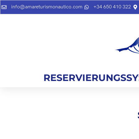
info@amareturismonautico.com
+34 650 410 322
RESERVIERUNGSS