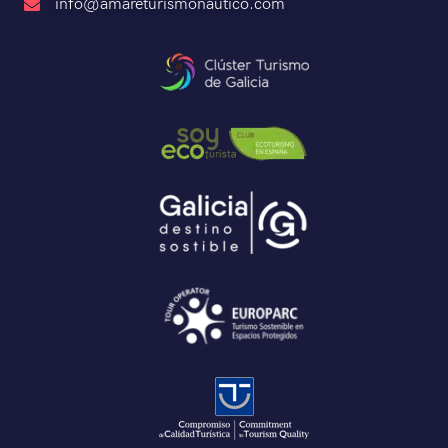
info@amareturismonautico.com