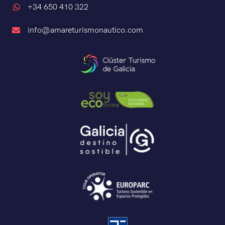
+34 650 410 322
info@amareturismonautico.com