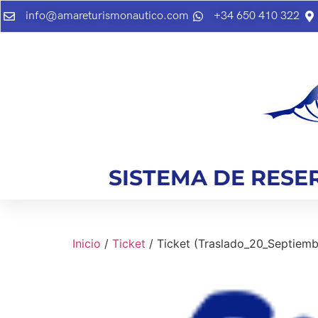
info@amareturismonautico.com
+34 650 410 322
SISTEMA DE RESE
Inicio
/
Ticket
/ Ticket (Traslado_20_Septiembr