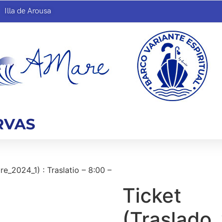
Illa de Arousa
RVAS
e_2024_1) : Traslatio – 8:00 –
Ticket
(Traslado