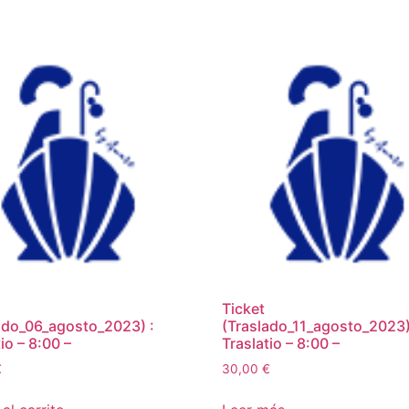
Ticket
ado_06_agosto_2023) :
(Traslado_11_agosto_2023)
io – 8:00 –
Traslatio – 8:00 –
€
30,00
€