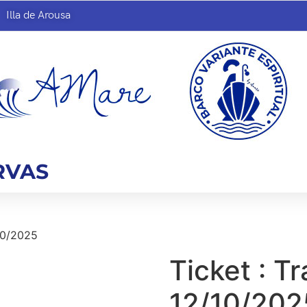
Illa de Arousa
RVAS
/10/2025
Ticket : Tr
12/10/202