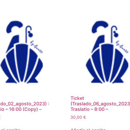
Ticket
ado_02_agosto_2023) :
(Traslado_06_agosto_2023)
tio – 16:00 (Copy) –
Traslatio – 8:00 –
€
30,00
€