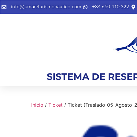
info@amareturismonautico.com
+34 650 410 322
SISTEMA DE RESE
Inicio
/
Ticket
/ Ticket (Traslado_05_Agosto_2