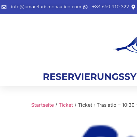
info@amareturismonautico.com
+34 650 410 322
RESERVIERUNGSS
Startseite
/
Ticket
/ Ticket : Traslatio – 10:3