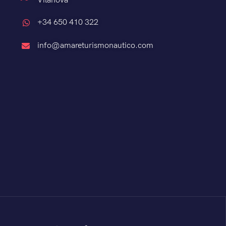
Vilanova
+34 650 410 322
info@amareturismonautico.com