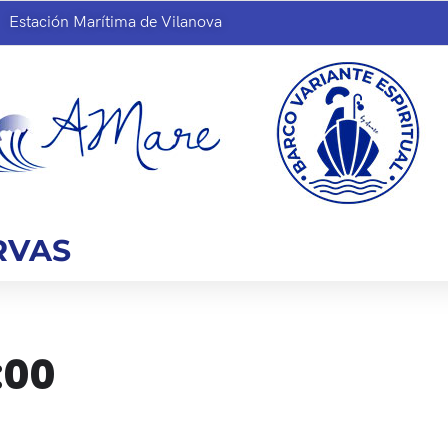
Estación Marítima de Vilanova
RVAS
:00