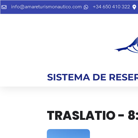
info@amareturismonautico.com
+34 650 410 322
SISTEMA DE RESE
TRASLATIO - 8
28