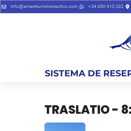
info@amareturismonautico.com
+34 650 410 322
SISTEMA DE RESE
TRASLATIO - 8
14