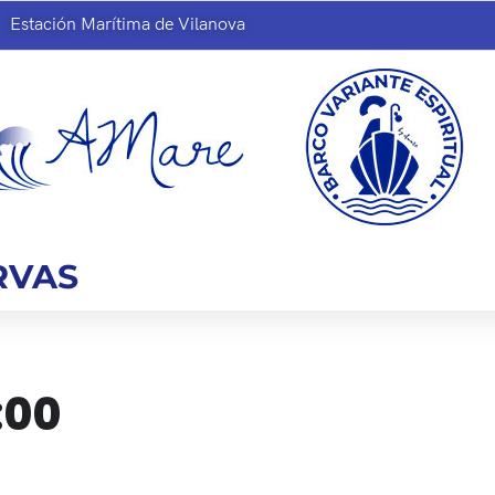
Estación Marítima de Vilanova
RVAS
:00