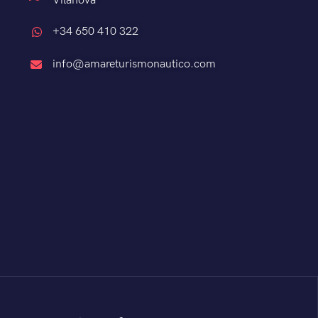
Vilanova
+34 650 410 322
info@amareturismonautico.com