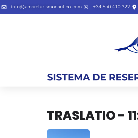
info@amareturismonautico.com
+34 650 410 322
SISTEMA DE RESE
TRASLATIO - 11
09