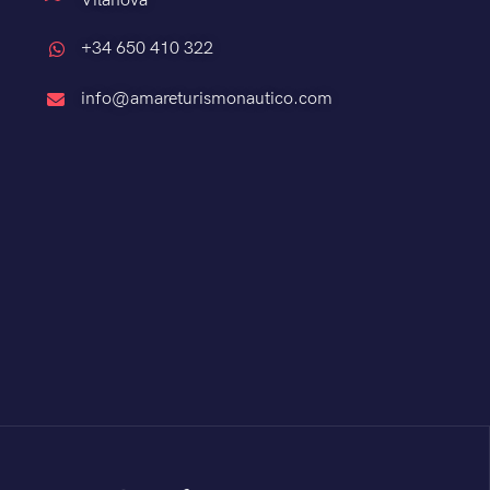
Vilanova
+34 650 410 322
info@amareturismonautico.com