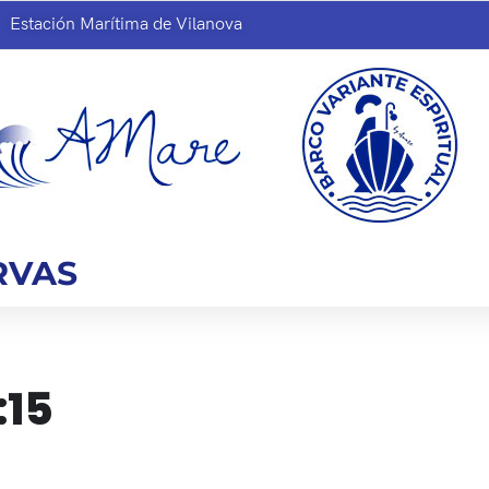
Estación Marítima de Vilanova
RVAS
:15