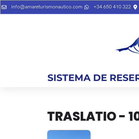
info@amareturismonautico.com
+34 650 410 322
SISTEMA DE RESE
TRASLATIO - 1
14