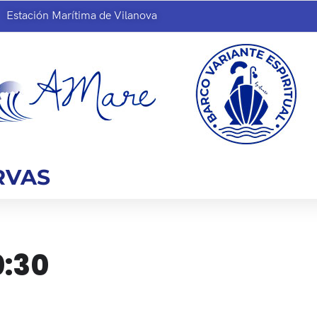
Estación Marítima de Vilanova
RVAS
0:30