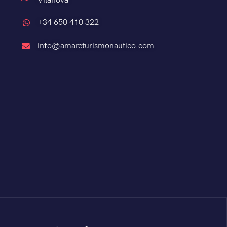
Vilanova
+34 650 410 322
info@amareturismonautico.com