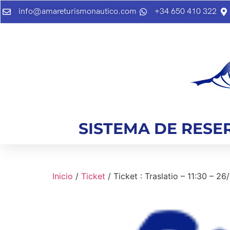
info@amareturismonautico.com
+34 650 410 322
SISTEMA DE RESE
Inicio
/
Ticket
/ Ticket : Traslatio – 11:30 – 2