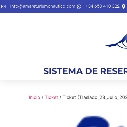
info@amareturismonautico.com
+34 650 410 322
SISTEMA DE RESE
Inicio
/
Ticket
/ Ticket (Traslado_28_Julio_202