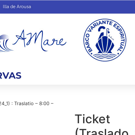
Illa de Arousa
RVAS
_1) : Traslatio – 8:00 –
Ticket
(Traslado