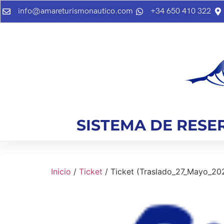
info@amareturismonautico.com
+34 650 410 322
SISTEMA DE RESE
Inicio
/
Ticket
/ Ticket (Traslado_27_Mayo_2024