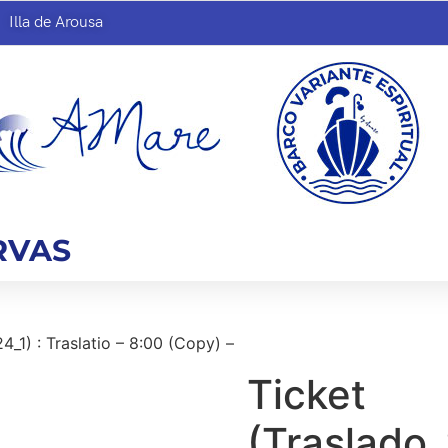
Illa de Arousa
RVAS
_1) : Traslatio – 8:00 (Copy) –
Ticket
(Traslado