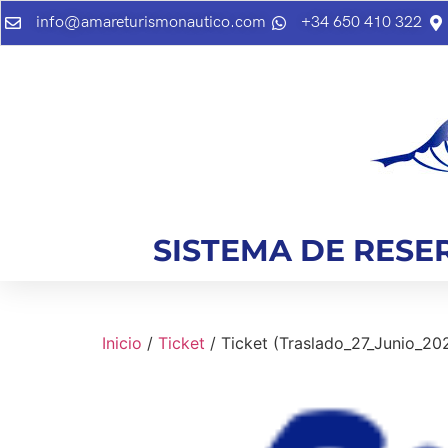
info@amareturismonautico.com
+34 650 410 322
SISTEMA DE RESE
Inicio
/
Ticket
/ Ticket (Traslado_27_Junio_2024