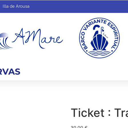
Illa de Arousa
RVAS
Ticket : Tr
30,00
€