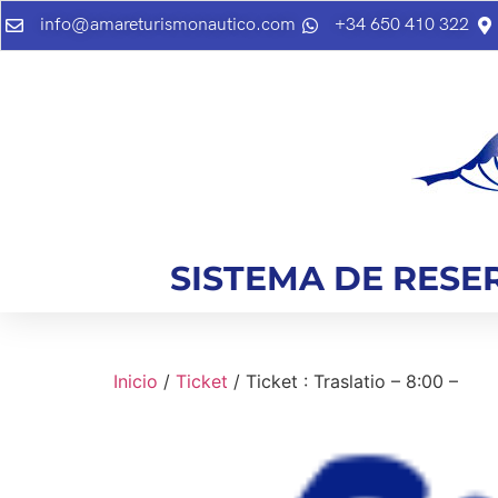
info@amareturismonautico.com
+34 650 410 322
SISTEMA DE RESE
Inicio
/
Ticket
/ Ticket : Traslatio – 8:00 –