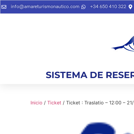
info@amareturismonautico.com
+34 650 410 322
SISTEMA DE RESE
Inicio
/
Ticket
/ Ticket : Traslatio – 12:00 – 2