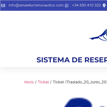
info@amareturismonautico.com
+34 650 410 322
SISTEMA DE RESE
Inicio
/
Ticket
/ Ticket (Traslado_20_Junio_202