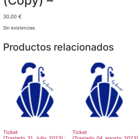
(Copy) –
30,00
€
Sin existencias
Productos relacionados
Ticket
Ticket
(Traslado_31_Julio_2023) :
(Traslado_04_agosto_2023)