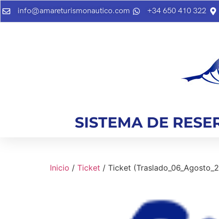
info@amareturismonautico.com
+34 650 410 322
SISTEMA DE RESE
Inicio
/
Ticket
/ Ticket (Traslado_06_Agosto_20