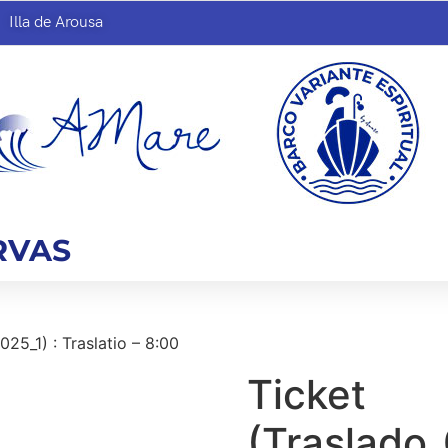
Illa de Arousa
RVAS
25_1) : Traslatio – 8:00
Ticket
(Traslado