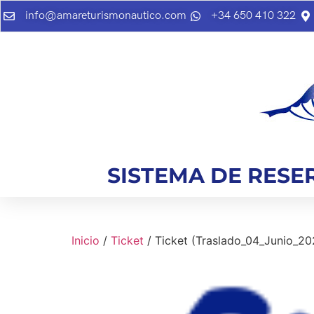
info@amareturismonautico.com
+34 650 410 322
SISTEMA DE RESE
Inicio
/
Ticket
/ Ticket (Traslado_04_Junio_2024